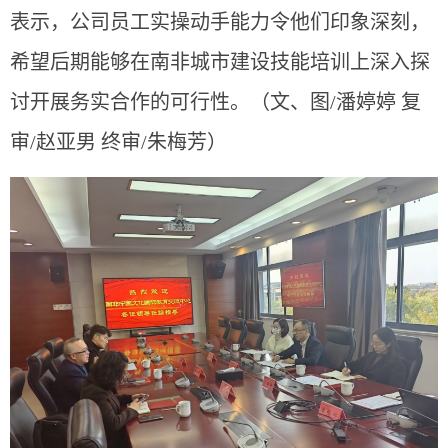
表示，公司
员工实操动手能力
令他们印象深刻，
希望
后期
能够
在
南非
城市建设技能培训上
深入探
讨开展务实合作的可行性。（文、图/
潘婷婷 复
审
/
赵亚男 终审
/
朱梅芳）