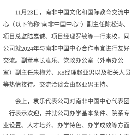
11
月
23
日，南非中国文化和国际教育交流中
心
（以下简称
“南非中国中心”）
副主任陈松涛、
项目总监陆嘉诚、
项目经理罗敏等一行来校
，同
公司就
2
024
年与南非中国中心合作事宜进行友好
交流
。
副
董事长袁乐、党政办公室（外事办公
室）副主任
朱梅芳
、
K8经理赵亚男
以及相关人员
等热情接待。交流
洽谈
会由
赵亚男
主持。
会
上，袁乐代表公司对
南非中国中心代表团
一行
表示欢迎，并就公司办学基本条件
、
院系专
业设置、人才培养、办学特色、办学成效等方面