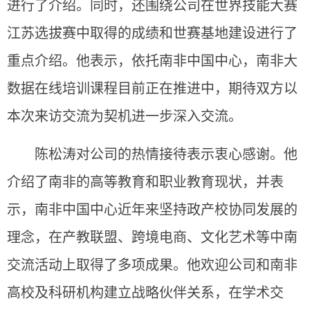
进行了介绍。
同时，还
围绕
公司
在
世界技能大赛
江苏选拔赛
中取得的成绩
和世赛基地建设进行了
重点介绍
。
他表示，
依托
南非中国中心
，南非大
数据在线培训课程目前正在推进中
，
期待双方以
本次来访交流为契机进一步深入交流。
陈松涛对公司的热情接待表示衷心感谢。
他
介绍了
南非的高等教育
和职业教育
现状，
并表
示，南非中国中心近年来坚持政产校协同发展的
理念，在产教联盟、跨境电商、文化艺术等中南
交流活动上取得了多项成果。他
欢迎
公司
和南非
高校及科研机构建立战略伙伴关系，在学术交