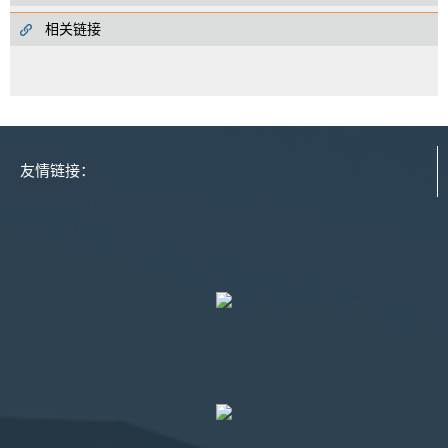
相关链接
友情链接：